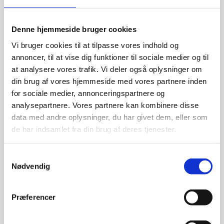
Denne hjemmeside bruger cookies
Sjællands Udviklingsalliance er en
bevægelse, der handler om
stolthed,
Vi bruger cookies til at tilpasse vores indhold og
annoncer, til at vise dig funktioner til sociale medier og til
netværk og muligheder,
og som
at analysere vores trafik. Vi deler også oplysninger om
strækker sig ud over vores
din brug af vores hjemmeside med vores partnere inden
udviklingskonferencer og de øvrige
for sociale medier, annonceringspartnere og
arrangementer, vi holder.
analysepartnere. Vores partnere kan kombinere disse
data med andre oplysninger, du har givet dem, eller som
Du kan bakke op om alliancens arbejde
de har indsamlet fra din brug af deres tjenester.
med at sikre, at Sjælland, Lolland, Falster
og øerne fortsat er et attraktivt sted at
bo
,
Samtykkevalg
arbejde
og
drive virksomhed
. Et
Nødvendig
medlemskab viser din støtte til det formål.
Præferencer