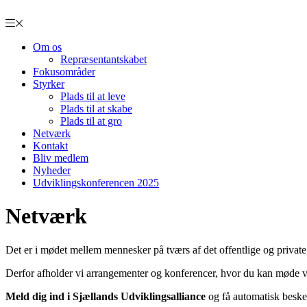
Om os
Repræsentantskabet
Fokusområder
Styrker
Plads til at leve
Plads til at skabe
Plads til at gro
Netværk
Kontakt
Bliv medlem
Nyheder
Udviklingskonferencen 2025
Netværk
Det er i mødet mellem mennesker på tværs af det offentlige og private
Derfor afholder vi arrangementer og konferencer, hvor du kan møde 
Meld dig ind i Sjællands Udviklingsalliance
og få automatisk beske