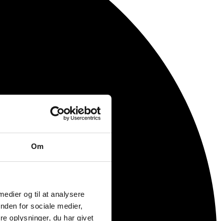
Om
 medier og til at analysere
nden for sociale medier,
e oplysninger, du har givet