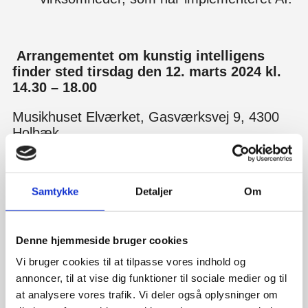
Arrangementet om kunstig intelligens
finder sted tirsdag den 12. marts 2024 kl.
14.30 – 18.00
Musikhuset Elværket, Gasværksvej 9, 4300
Holbæk
Arrangementet om kunstig intelligens er for
dig, der er
virksomhedsejer, leder eller
Samtykke
Detaljer
Om
lignende
i en privat virksomhed, offentlig
institution eller forening.
Denne hjemmeside bruger cookies
Vi bruger cookies til at tilpasse vores indhold og
Program
annoncer, til at vise dig funktioner til sociale medier og til
at analysere vores trafik. Vi deler også oplysninger om
14.30 – 15.00