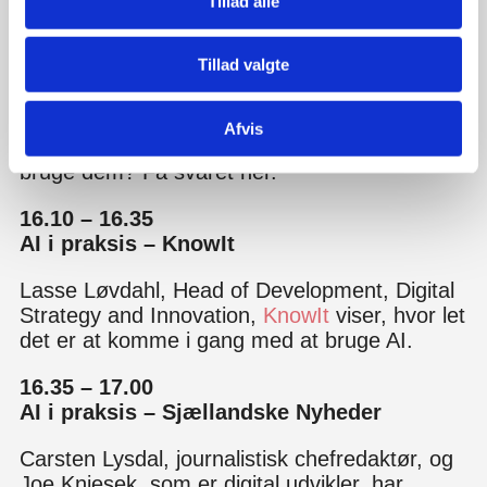
kunstig intelligens (AI)
Tillad alle
v. Morten Gad og Torben Külper
Tillad valgte
Hansen, Microsoft Cloud Architect,
JDM/itm8
Hvilke former for kunstig intelligens findes
Afvis
der? Og hvordan kommer du i gang med at
bruge dem? Få svaret her.
16.10 – 16.35
AI i praksis – KnowIt
Lasse Løvdahl, Head of Development, Digital
Strategy and Innovation,
KnowIt
viser, hvor let
det er at komme i gang med at bruge AI.
16.35 – 17.00
AI i praksis – Sjællandske Nyheder
Carsten Lysdal, journalistisk chefredaktør, og
Joe Kniesek, som er digital udvikler, har